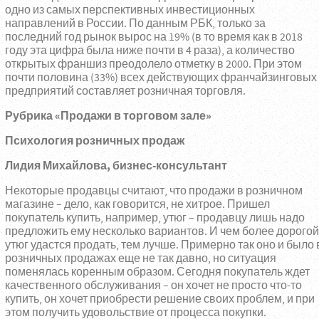
одно из самых перспективных инвестиционных
направлений в России. По данным РБК, только за
последний год рынок вырос на 19% (в то время как в 2018
году эта цифра была ниже почти в 4 раза), а количество
открытых франшиз преодолело отметку в 2000. При этом
почти половина (33%) всех действующих франчайзинговых
предприятий составляет розничная торговля.
Рубрика «Продажи в торговом зале»
Психология розничных продаж
Лидия Михайлова, бизнес-консультант
Некоторые продавцы считают, что продажи в розничном
магазине – дело, как говорится, не хитрое. Пришел
покупатель купить, например, утюг – продавцу лишь надо
предложить ему несколько вариантов. И чем более дорогой
утюг удастся продать, тем лучше. Примерно так оно и было 
розничных продажах еще не так давно, но ситуация
поменялась коренным образом. Сегодня покупатель ждет
качественного обслуживания – он хочет не просто что-то
купить, он хочет приобрести решение своих проблем, и при
этом получить удовольствие от процесса покупки.