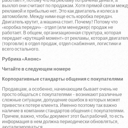
работает!», потому что на рекламу потрачены деньги, а
выхлоп они считают по продажам. Хотя прямой связи межд
рекламой и прибылью нет. Это как двигатель и колеса в
автомобиле. Между ними еще есть коробка передач.
Двигатель крутит, а машина стоит. Почему? Потому что
«коробка передач» - отдел (или менеджер) продаж не
работает. В общем, организационная структура, которая
передает «крутящий момент» от рекламы, которая двигател
(торговли) в отдел продаж, отдел снабжения, логистики и
всего остального.
Рубрика «Анонс»
Читайте в следующем номере
Корпоративные стандарты общения с покупателями
Продавцам, а особенно, начинающим бывает очень не
просто общаться с покупателями – возникают различные
сложные ситуации, допущение ошибок в которых может
привести к потере клиента. Именно поэтому так важно
наличие в компании стандартов общения с покупателями.
Причем, важно, чтобы документ этот был рабочий, то есть
информация в нем должна периодически обновляться,
акутализироваться.