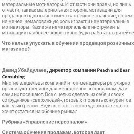
материальные мотиваторы. И отчасти они правы, но лишь
отчасти, так как материальная сторона мотивации для
продавцов однозначно имеет важнейшее значение, но тем
не менее, немаловажную роль играют и нематериальные
мотиваторы. Какие же нематериальные инструменты
мотивации наиболее эффективно будут работать в ритейле
Что нельзя упускать в обучении продавцов розничных
магазинов?
Давид Убайдулаев
, директор компании
Peach
and
Bear
Consulting
Многие владельцы компаний и топ-менеджеры регулярно
организуют тренинги для менеджеров по продажам, да и
сами их посещают. Все с целью сделать из себя и своих
сотрудников «сверхлюдей», готовых «порвать конкурентов
как тузик грелку». Видя все это, сложно удержаться: кто же
хочет остаться на обочине рынка?
Рубрика «Управление персоналом»
Система обучения продажам, которая дает