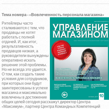
Тема номера - «Вовлеченность персонала магазина»
Ритейлеры часто
сталкиваются с тем, что
продавцы не хотят
работать с полной
отдачей. И, как итог,
результативность
продавцов низкая, а
руководители вынуждены
оперативно искать
решение этой проблемы.
Но не всегда это удается.
О том, как создать такие
условия для сотрудников,
при которых они будут
заинтересованы в успехе
магазина и максимально
вовлечены в достижение
общих целей сегодня расскажут директор Центра
«Максимум», партнер Центра Командных Компетенций