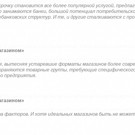
рочку становится все более популярной услугой, предла
но занимаются банки, большой потенциал потребительск
банковских структур. И те, и другие сталкиваются с пр
агазином»
ся, вытесняя устаревшие форматы магазинов более совр
охраняются товарные группы, требующие специфического
го предприятия.
агазином»
а факторов. И хотя идеальных магазинов быть не может