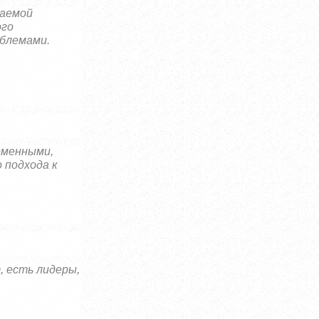
гаемой
ого
облемами.
еменными,
 подхода к
, есть лидеры,