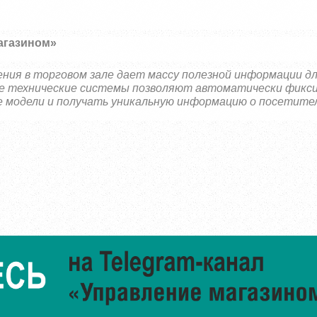
агазином»
ения в торговом зале дает массу полезной информации д
ые технические системы позволяют автоматически фикс
 модели и получать уникальную информацию о посетител