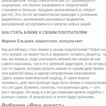
руководители. Когда показатели растут, формируется
ощущение, что бизнес развивается: покупателей
становится больше, продажи увеличиваются, оборот
растет. Это почти автоматически приводит к усилению
маркетинга, увеличению рекламных бюджетов,
расширению ассортимента и запуску новых акций.
КАК СТАТЬ БЛИЖЕ К СВОИМ ПОКУПАТЕЛЯМ
Марина Ельцова, маркетолог, консультант
Как ритейлеру стать ближе к своим покупателям? Ответ на
этот вопрос не может быть в формате готового рецепта, та
как, во-первых, надо учитывать множество нюансов как
самого магазина, так и его целевой аудитории. А во-вторых
эта та задача, которую решить каким-то одним действием
или работой лишь в одном направлении невозможно.
Здесь нужен комплексный подход. А также важно
понимать, для чего вообще надо быть ближе к покупателям
что это дает. Конечно, понятно, что конечная цель — это
рост продаж. Но ведь и к ее достижению можно подойти с
разных сторон. И результаты в итоге будут разными.
Рубрика «Ваш юрист»