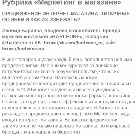
Рубрика «Маркетинг в магазине»
ПРОДВИЖЕНИЕ ИНТЕРНЕТ-МАГАЗИНА: ТИПИЧНЫЕ
ОШИБКИ И КАК ИХ ИЗБЕЖАТЬ?
Леонид Баранча, владелец и основатель бренда
мужских костюмов «BARLEONE»; Instagram
https://vk.com/barleone_ru
@barleone.ru VK:
; сайт:
https://barleone.ru/
Рынок товаров и услуг каждый день пополняется новыми
предложениями. Все они конкурируют за внимание
потребительских глаз в безумной попытке, чтобы их
обязательно заметили. На помощь многим
предпринимателям приходит продвижение в социальных
сетях. В 2020 многие владельцы бизнеса убедились,
насколько многогранны возможности формата «онлайн».
Сейчас это один из самых эффективных инструментов дл
ведения бизнеса не только в парадигме Я-бизнес (если
речь идет о продвижении персоны), но и Мы-бизнес, куда
входят интернет-магазины. Вопросом продвижения
занимаются не только нишевые магазины, но и мировые
бренды с миллиардным бюджетом.