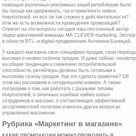
помощью различных рекламных акций ритейлерам было
бы проще как удерживать, так и привлекать новых
покупателей. но все ли так сложно в действительности?
Или же есть возможности проведения промоакций?
Ответит на эти вопросы сегодня наш постоянный автор
лидер креативной команды МА CLEVER marketing. Экспер
в области BTL- и digital-продвижения Антонина Балицай.
У каждого магазина своя специфика продаж, свои период
высоких и низких сезонов продаж. И даже сейчас, несмотр
на общие тенденции к снижению потребительской
способности, ритейлеры должны быть готовыми к
высокому сезону продаж. Как это сделать грамотно? Об
этом мы расскажем в сегодняшнем номере. А также
поговорим о том, как работать с разными типами
покупателей, о типичных ошибках найма новых
сотрудников в магазин, о составляющих эффективной
ассортиментной политики и многих других вопросах
управления магазином.
Рубрика «Маркетинг в магазине»
КАКИЕ ПРОМОАКЦИИ МОЖНО ПРОВОДИТЬ В