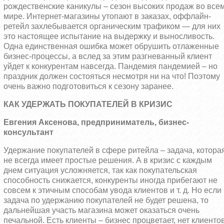
рождественские каникулы – сезон высоких продаж во все
мире. Интернет-магазины утопают в заказах, оффлайн-
ретейл захлебывается органическим трафиком — для них
это настоящее испытание на выдержку и выносливость.
Одна единственная ошибка может обрушить отлаженные
бизнес-процессы, а вслед за этим разгневанный клиент
уйдет к конкурентам навсегда. Пандемия пандемией – но
праздник должен состояться несмотря ни на что! Поэтому
очень важно подготовиться к сезону заранее.
КАК УДЕРЖАТЬ ПОКУПАТЕЛЕЙ В КРИЗИС
Евгения Аксенова, предприниматель, бизнес-
консультант
Удержание покупателей в сфере ритейла – задача, котора
не всегда имеет простые решения. А в кризис с каждым
днем ситуация усложняется, так как покупательская
способность снижается, конкуренты иногда прибегают не
совсем к этичным способам увода клиентов и т. д. Но если
задача по удержанию покупателей не будет решена, то
дальнейшая участь магазина может оказаться очень
печальной. Есть клиенты – бизнес процветает, нет клиенто