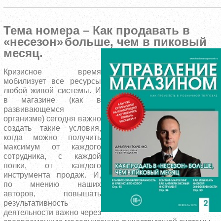
Тема номера – Как продавать в
«несезон»
больше, чем в
пиковый
месяц.
Кризисное время
мобилизует все ресурсы
любой живой системы. И
в магазине (как в
развивающемся
организме) сегодня важно
создать такие условия,
когда можно получить
максимум от каждого
сотрудника, с каждой
полки, от каждого
инструмента продаж. И,
по мнению наших
авторов, повышать
результативность
деятельности важно через