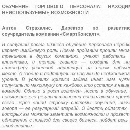
ОБУЧЕНИЕ ТОРГОВОГО ПЕРСОНАЛА: НАХОДИ
НЕИСПОЛЬЗУЕМЫЕ ВОЗМОЖНОСТИ
Антон Страхалис, Директор по развитию
соучредитель компании «СмартКонсалт».
В ситуации роста бизнеса обучение персонала нередк
играет имиджевую роль. Новые продавцы прошли мног
тренингов в других компаниях, умеют работать 
клиентами, и теперь главное — создать для ни
атмосферу успешной адаптации на новом рабоче
месте. А заодно и подтянуть их навыки до необходимог
уровня. В условиях кризиса задача иная: нам нужн
получить по максимуму от каждого, кто остался в наше
команде. Однако и рост вовлечен- ности в обучение, 
повышение его результативности достигаются прежд
всего через дона0 стройку системы обучения, инач
говоря — ее регулярный апгрейд. О десяти областях, 
которых вы можете заметить возможности и провест
обновления с пользой для своего бизнеса, пойдет речь 
этой статье.