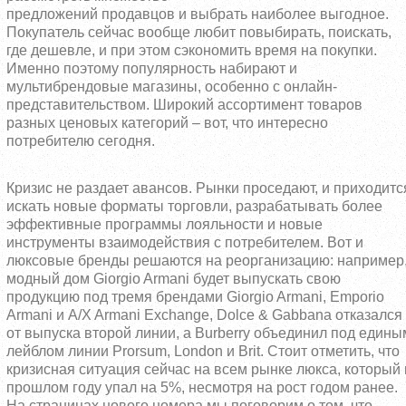
предложений продавцов и выбрать наиболее выгодное.
Покупатель сейчас вообще любит повыбирать, поискать,
где дешевле, и при этом сэкономить время на покупки.
Именно поэтому популярность набирают и
мультибрендовые магазины, особенно с онлайн-
представительством. Широкий ассортимент товаров
разных ценовых категорий – вот, что интересно
потребителю сегодня.
Кризис не раздает авансов. Рынки проседают, и приходитс
искать новые форматы торговли, разрабатывать более
эффективные программы лояльности и новые
инструменты взаимодействия с потребителем. Вот и
люксовые бренды решаются на реорганизацию: например
модный дом Giorgio Armani будет выпускать свою
продукцию под тремя брендами
Giorgio
Armani
,
Emporio
Armani
и
A
/
X
Armani
Exchange
,
Dolce
&
Gabbana
отказался
от выпуска второй линии, а Burberry объединил под едины
лейблом линии
Prorsum
,
London
и
Brit
. Стоит отметить, что
кризисная ситуация сейчас на всем рынке люкса, который 
прошлом году упал на 5%, несмотря на рост годом ранее.
На страницах нового номера мы поговорим о том, что