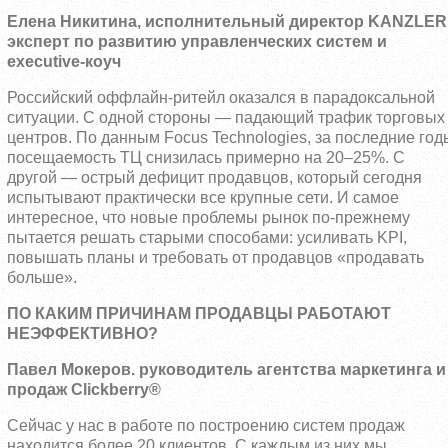
Елена Никитина, исполнительный директор KANZLER
эксперт по развитию управленческих систем и
executive-коуч
Российский оффлайн-ритейл оказался в парадоксальной
ситуации. С одной стороны — падающий трафик торговых
центров. По данным Focus Technologies, за последние год
посещаемость ТЦ снизилась примерно на 20–25%. С
другой — острый дефицит продавцов, который сегодня
испытывают практически все крупные сети. И самое
интересное, что новые проблемы рынок по-прежнему
пытается решать старыми способами: усиливать KPI,
повышать планы и требовать от продавцов «продавать
больше».
ПО КАКИМ ПРИЧИНАМ ПРОДАВЦЫ РАБОТАЮТ
НЕЭФФЕКТИВНО?
Павел Мокеров. руководитель агентства маркетинга и
продаж Clickberry®
Сейчас у нас в работе по построению систем продаж
находится более 20 клиентов. С каждым из них мы