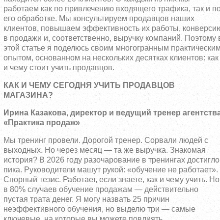
работаем как по привлечению входящего трафика, так и п
его обработке. Мы консультируем продавцов наших
клиентов, повышаем эффективность их работы, конверси
в продажи и, соответственно, выручку компаний. Поэтому 
этой статье я поделюсь своим многогранным практически
опытом, основанном на нескольких десятках клиентов: как
и чему стоит учить продавцов.
КАК И ЧЕМУ СЕГОДНЯ УЧИТЬ ПРОДАВЦОВ
МАГАЗИНА?
Ирина Казакова, директор и ведущий тренер агентств
«Практика продаж»
Мы тренинг провели. Дорогой тренер. Сорвали людей с
выходных. Но через месяц — та же выручка. Знакомая
история? В 2026 году разочарование в тренингах достигло
пика. Руководители машут рукой: «обучение не работает».
Спорный тезис. Работает, если знаете, как и чему учить. Но
в 80% случаев обучение продажам — действительно
пустая трата денег. Я могу назвать 25 причин
неэффективного обучения, но выделю три — самые
ключевые, на которые вы можете повлиять.