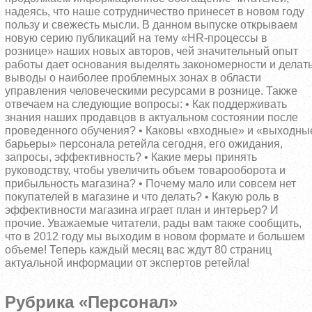
надеясь, что наше сотрудничество принесет в новом году
пользу и свежесть мысли. В данном выпуске открываем
новую серию публикаций на тему «HR-процессы в
рознице» наших новых авторов, чей значительный опыт
работы дает основания выделять закономерности и делат
выводы о наиболее проблемных зонах в области
управления человеческими ресурсами в рознице. Также
отвечаем на следующие вопросы: • Как поддерживать
знания наших продавцов в актуальном состоянии после
проведенного обучения? • Каковы «входные» и «выходны
барьеры» персонала ретейла сегодня, его ожидания,
запросы, эффективность?
• Какие меры принять
руководству, чтобы увеличить объем товарооборота и
прибыльность магазина? • Почему мало или совсем нет
покупателей в магазине и что делать? • Какую роль в
эффективности магазина играет план и интерьер? И
прочие. Уважаемые читатели, рады вам также сообщить,
что в 2012 году мы выходим в новом формате и большем
объеме! Теперь каждый месяц вас ждут 80 страниц
актуальной информации от экспертов ретейла!
Рубрика «Персонал»