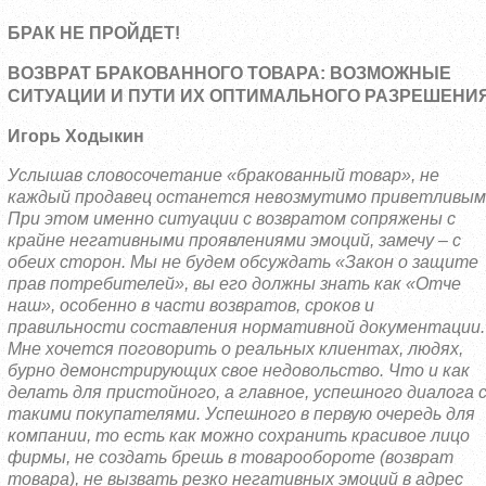
БРАК НЕ ПРОЙДЕТ!
ВОЗВРАТ БРАКОВАННОГО ТОВАРА: ВОЗМОЖНЫЕ
СИТУАЦИИ И ПУТИ ИХ ОПТИМАЛЬНОГО РАЗРЕШЕНИ
Игорь Ходыкин
Услышав словосочетание «бракованный товар», не
каждый продавец останется невозмутимо приветливым
При этом именно ситуации с возвратом сопряжены с
крайне негативными проявлениями эмоций, замечу – с
обеих сторон. Мы не будем обсуждать «Закон о защите
прав потребителей», вы его должны знать как «Отче
наш», особенно в части возвратов, сро
ков и
правильности составления нормативной документации.
Мне хочется поговорить о реальных клиентах, людях,
бурно демонстрирующих свое недовольство. Что и как
делать для пристойного, а главное, успешного диалога 
такими покупателями. Успешного в первую оче
редь для
компании, то есть как можно сохранить красивое лицо
фирмы, не создать брешь в товарообороте (возврат
товара), не вызвать резко негативных эмоций в адрес