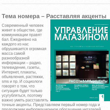
Тема номера – Расставляя акценты
Современный человек
живет в обществе, где
коммуникации правят
бал.
Ежедневно на
каждого из нас
обрушивается огромная
масса самой
разнообразной
информации – радио,
телевидение, газеты,
Интернет, плакаты,
объявления, растяжки,
sms и пр. И социологи
говорят о том, что
ситуация будет только
усугубляться, поэтому
важно уметь расставлять
точные акценты. Представляем первый номер года и
продолжаем информационное обогащение читателей,