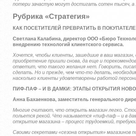
потери зачастую могут достигать сотен тысяч, а т
Рубрика «Стратегия»
КАК ПОСЕТИТЕЛЕЙ ПРЕВРАТИТЬ В ПОКУПАТЕЛЕ
Светлана Калабина
, директор ООО «Бюро Техноло
внедрению технологий клиентского сервиса.
Хочется, чтобы клиенты, зашедшие в ваш магазин, 
приобретение пришли снова, да еще и порекомендова
ответит, что такого желания нет. Говорить, писат
сделать. Но и прежде, чем что-то делать, необход
насколько клиенты удовлетворены работой персон
ПИФ-ПАФ – И В ДАМКИ: ЭТАПЫ ОТКРЫТИЯ НОВ
Анна Бахаенкова
, заместитель генерального дир
Многие считают, что открыть магазин легко. Сто
польется рекой. Что называется «пиф-паф – и в да
открытие магазина – процесс трудоемкий, требую
Своими секретами «сезона открытия» магазинов по