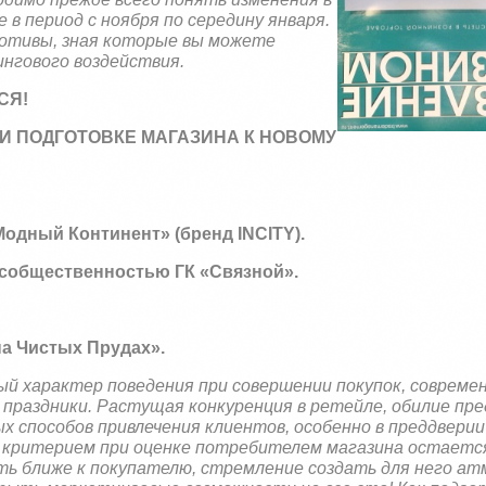
в период с ноября по середину января.
отивы, зная которые вы можете
гового воздействия.
СЯ!
И ПОДГОТОВКЕ МАГАЗИНА К НОВОМУ
Модный Континент» (бренд
INCITY
).
с
общественностью
ГК «Связной».
а Чистых Прудах».
й характер поведения при совершении покупок, совреме
а праздники. Растущая конкуренция в ретейле, обилие пр
х способов привлечения клиентов, особенно в преддверии
ым критерием при оценке потребителем магазина остаетс
ь ближе к покупателю, стремление создать для него а