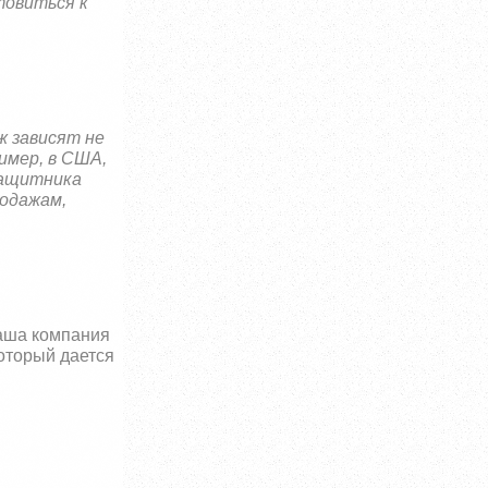
товиться к
ж зависят не
имер, в США,
защитника
родажам,
ваша компания
оторый дается