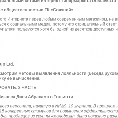
оциальными сетями интернет-гипермаркета
Dostavka
.
ru
м с общественностью ГК «Связной»
рого Интернета перед любым современным магазином, не 
ться с социальными медиа, потому что отрицательный ответ
купатели пользуются хотя бы одной из десятков доступных и
oup
Ltd
.
ссмотрим методы выявления лояльности (беседа руков
ику ее вычисления.
ОВАТЬ. 3 ЧАСТЬ
бизнеса Джея Абрахама в Тольятти.
вого персонала, начатую в №№
9, 10 журнала. В прошлом
и 15 конкретных стимулов для повышения эффективност
для продавцов из группы «молодежь» было показано разл