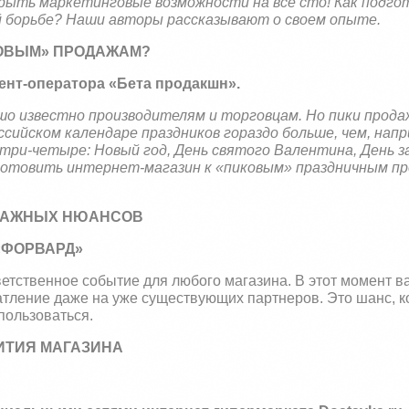
крыть маркетинговые возможности на все сто! Как подго
й борьбе? Наши авторы рассказывают о своем опыте.
КОВЫМ» ПРОДАЖАМ?
ент-оператора «Бета продакшн».
ошо известно производителям и торговцам. Но пики прода
ссийском календаре праздников гораздо больше, чем, напр
 три-четыре: Новый год, День святого Валентина, День 
готовить интернет-магазин к «пиковым» праздничным п
 ВАЖНЫХ НЮАНСОВ
Д «ФОРВАРД»
ветственное событие для любого магазина. В этот момент 
тление даже на уже существующих партнеров. Это шанс, к
пользоваться.
ИТИЯ МАГАЗИНА