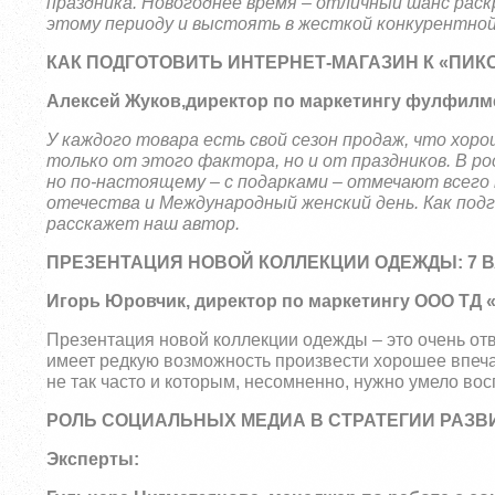
праздника. Новогоднее время – отличный шанс рас
этому периоду и выстоять в жесткой конкурентно
КАК ПОДГОТОВИТЬ ИНТЕРНЕТ-МАГАЗИН К «ПИ
Алексей Жуков,
директор по маркетингу фулфилм
У каждого товара есть свой сезон продаж, что хор
только от этого фактора, но и от праздников. В ро
но по-настоящему – с подарками – отмечают всего
отечества и Международный женский день. Как под
расскажет наш автор.
ПРЕЗЕНТАЦИЯ НОВОЙ КОЛЛЕКЦИИ ОДЕЖДЫ: 7
Игорь Юровчик
, директор по маркетингу ООО Т
Презентация новой коллекции одежды – это очень от
имеет редкую возможность произвести хорошее впеча
не так часто и которым, несомненно, нужно умело вос
РОЛЬ СОЦИАЛЬНЫХ МЕДИА В СТРАТЕГИИ РАЗВ
Эксперты: