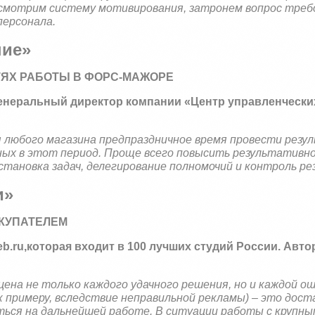
смотрим систему мотивирования, затронем вопрос треб
персонала.
ние»
СТЯХ РАБОТЫ В ФОРС-МАЖОРЕ
 генеральный директор компании «Центр управленчески
я любого магазина предпраздничное время провести резу
х в этот период. Проще всего повысить результативно
тановка задач, делегирование полномочий и контроль ре
и»
ОКУПАТЕЛЕМ
eb
.
ru
,
которая входит в 100 лучших студий России. Авто
ена не только каждого удачного решения, но и каждой ош
к примеру, вследствие неправильной рекламы) – это дос
ься на дальнейшей работе. В ситуации работы с крупны