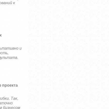
ований к
х
льтативно и
сть,
зультата.
р проекта
ибки. Так,
таточно
м бизнесом