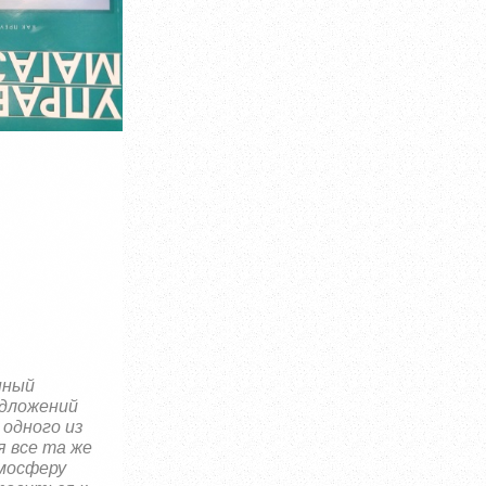
нный
едложений
 одного из
я все та же
тмосферу