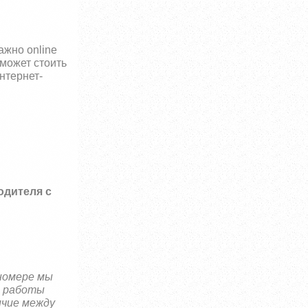
важно
online
 может стоить
нтернет-
одителя с
 номере мы
и работы
ичие между