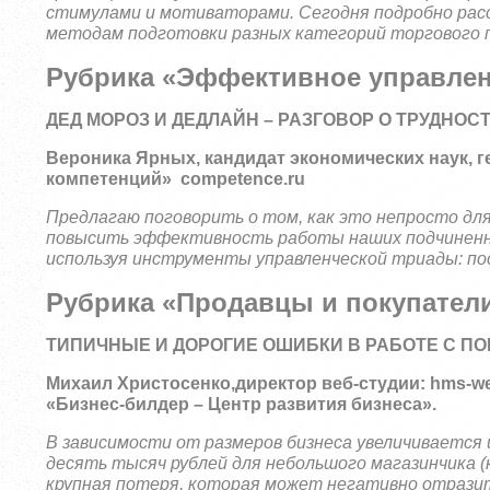
стимулами и мотиваторами. Сегодня подробно рас
методам подготовки разных категорий торгового 
Рубрика «Эффективное управле
ДЕД МОРОЗ И ДЕДЛАЙН – РАЗГОВОР О ТРУДНО
Вероника Ярных
, кандидат экономических наук,
компетенций»
competence
.
ru
Предлагаю поговорить о том, как это непросто дл
повысить эффективность работы наших подчиненны
используя инструменты управленческой триады: пос
Рубрика «Продавцы и покупател
ТИПИЧНЫЕ И ДОРОГИЕ ОШИБКИ В РАБОТЕ С П
Михаил Христосенко
,
директор веб-студии:
hms
-
w
«Бизнес-билдер – Центр развития бизнеса».
В зависимости от размеров бизнеса увеличивается ц
десять тысяч рублей для небольшого магазинчика (
крупная потеря, которая может негативно отразит