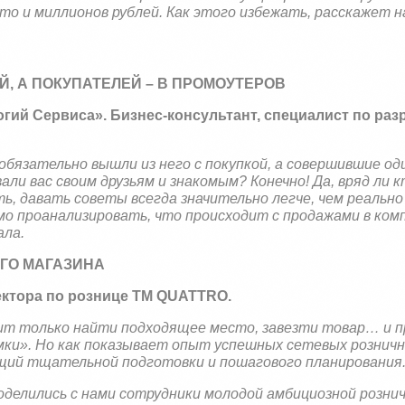
о и миллионов рублей. Как этого избежать, расскажет н
Й, А ПОКУПАТЕЛЕЙ – В ПРОМОУТЕРОВ
гий Сервиса». Бизнес-консультант, специалист по раз
обязательно вышли из него с покупкой, а совершившие од
ли вас своим друзьям и знакомым? Конечно! Да, вряд ли 
ь, давать советы всегда значительно легче, чем реальн
имо проанализировать, что происходит с продажами в ком
ала.
ОГО МАГАЗИНА
ектора по рознице ТМ
QUATTRO
.
ит только найти подходящее место, завезти товар… и 
мки». Но как показывает опыт успешных сетевых розничн
щий тщательной подготовки и пошагового планирования
делились с нами сотрудники молодой амбициозной розни