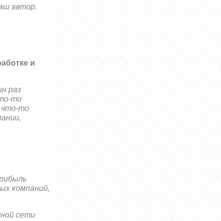
аш автор.
работке и
ин раз
кто-то
о что-то
пании,
прибыль
ых компаний,
.
чной сети