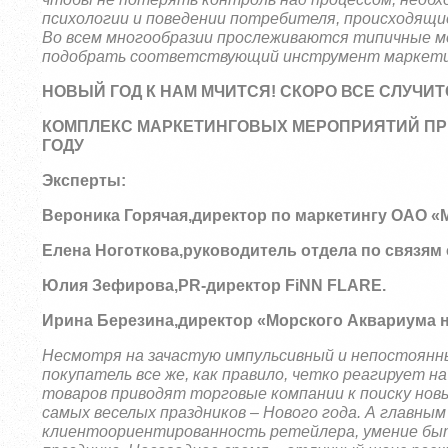
психологии и поведении потребителя, происходящие 
Во всем многообразии прослеживаются типичные м
подобрать соответствующий инструмент маркетин
НОВЫЙ ГОД К НАМ МЧИТСЯ! СКОРО ВСЕ СЛУЧИТ
КОМПЛЕКС МАРКЕТИНГОВЫХ МЕРОПРИЯТИЙ ПР
ГОДУ
Эксперты:
Вероника Горячая,
директор по маркетингу ОАО «
Елена Ноготкова,
руководитель отдела по связям 
Юлия Зефирова,
PR
-директор
FiNN
FLARE
.
Ирина Березина,
директор «Морского Аквариума н
Несмотря на зачастую импульсивный и непостоянны
покупатель все же, как правило, четко реагирует н
товаров приводят торговые компании к поиску новы
самых веселых праздников – Нового года. А главн
клиентоориентированность ретейлера, умение быт