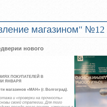
вление магазином" №12 
едверии нового
НИЯХ ПОКУПАТЕЛЕЙ В
НИ ЯНВАРЯ
ти магазинов «МАН» (г. Волгоград).
иотажа и «проверки на прочность»
сновы своей стратегии. Для того
одимо прежде всего понять изменения в