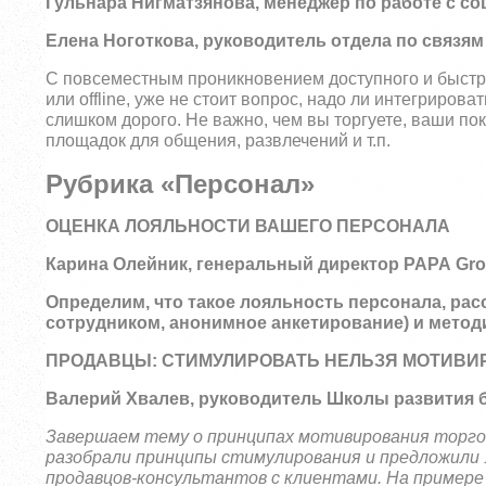
Гульнара Нигматзянова
, менеджер по работе с с
Елена Ноготкова
, руководитель отдела по связя
С повсеместным проникновением доступного и быст
или
offline
, уже не стоит вопрос, надо ли интегрирова
слишком дорого. Не важно, чем вы торгуете, ваши по
площадок для общения, развлечений и т.
п.
Рубрика «Персонал»
ОЦЕНКА ЛОЯЛЬНОСТИ ВАШЕГО ПЕРСОНАЛА
Карина Олейник
, генеральный директор
PAPA
Gr
Определим, что такое лояльность персонала, ра
сотрудником, анонимное анкетирование) и метод
ПРОДАВЦЫ: СТИМУЛИРОВАТЬ НЕЛЬЗЯ МОТИВИР
Валерий Хвалев
, руководитель Школы развития 
Завершаем тему о принципах мотивирования торго
разобрали принципы стимулирования и предложил
продавцов-консультантов с клиентами. На примере 