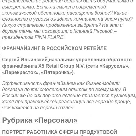
стратегические решения должны быть обдуманными и
выверенными. Есть ли смысл в современной
экономической обстановке расширять бизнес? Какие
сложности и угрозы ожидают компанию на этом пути?
Какую стратегию продвижения выбрать? На эти и
другие темы мы поговорили с Ксенией Рясовой –
президентом
FiNN
FLARE
.
ФРАНЧАЙЗИНГ В РОССИЙСКОМ РЕТЕЙЛЕ
Сергей Ильинский,
начальник управления обратного
франчайзинга Х5
Retail
Group
N
.
V
. (сети «Карусель»,
«Перекресток», «Пятерочка»).
Эффективность франчайзинга как бизнес-модели
доказана почти столетним опытом по всему миру. В
России же до сих пор это явление признается пугающим
хотя при практической реализации все гораздо проще,
чем кажется на первый взгляд.
Рубрика «Персонал»
ПОРТРЕТ РАБОТНИКА СФЕРЫ ПРОДУКТОВОЙ