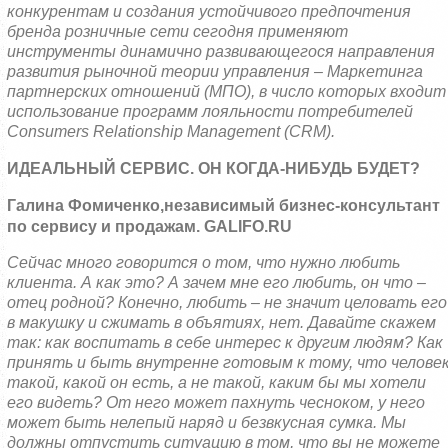
конкурентам и создания устойчивого предпочтения
бренда розничные сети сегодня применяют
инструменты динамично развивающегося направления
развития рыночной теории управления – Маркетинга
партнерских отношений (МПО), в число которых входит
использование программ лояльности потребителей
Consumers
Relationship
Management
(
CRM
).
ИДЕАЛЬНЫЙ СЕРВИС. ОН КОГДА-НИБУДЬ БУДЕТ?
Галина Фомиченко,
независимый бизнес-консультант
по сервису и продажам.
GALIFO
.
RU
Сейчас много говорится о том, что нужно любить
клиента. А как это? А зачем мне его любить, он что –
отец родной? Конечно, любить – не значит целовать его
в макушку и сжимать в объятиях, нет. Давайте скажем
так: как воспитать в себе интерес к другим людям? Как
принять и быть внутренне готовым к тому, что челове
такой, какой он есть, а не такой, каким бы мы хотели
его видеть? От него может пахнуть чесноком, у него
может быть нелепый наряд и безвкусная сумка. Мы
должны отпустить ситуацию в том, что вы не можете