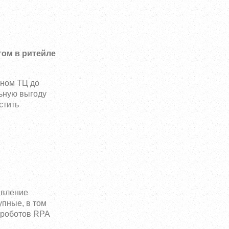
том в ритейле
пном ТЦ до
ьную выгоду
стить
авление
упные, в том
т роботов RPA