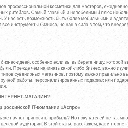
нов профессиональной косметики для мастеров, ежедневно
пных ритейлов. Самый главный и непобедимый плюс небол
уки. У нас есть возможность быть более мобильными и адап
 все инструменты бизнеса, но наша сила в том, что внедря
бизнес-идеей, особенно если вы выберете нишу, которой в
ыли. Прежде чем начинать какой-либо бизнес, важно изучи
 типов сувенирных магазинов, поэтому важно правильно вы
 ручной работы, персонализированных подарках или подар
ния.
ИНТЕРНЕТ-МАГАЗИН?
р российской IT-компании «Аспро»
ь же начнет приносить прибыль? Но покупателей не так мног
целевой аудитории. В этой статье расскажем, как интернет