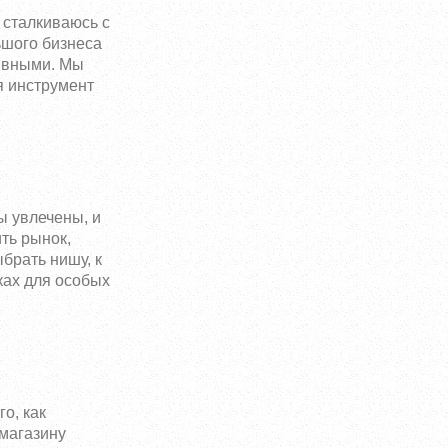
 сталкиваюсь с
ьшого бизнеса
тивными. Мы
я инструмент
ы увлечены, и
ть рынок,
брать нишу, к
ках для особых
о, как
-магазину