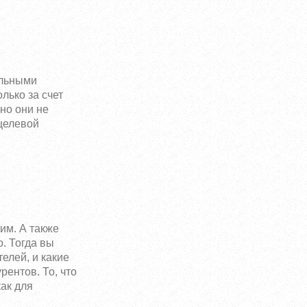
альными
лько за счет
но они не
целевой
им. А также
о. Тогда вы
телей, и какие
ентов. То, что
как для