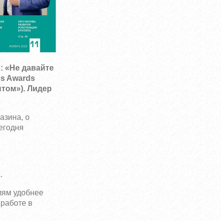
: «Не давайте
ss Awards
том»). Лидер
азина, о
егодня
.
лям удобнее
 работе в