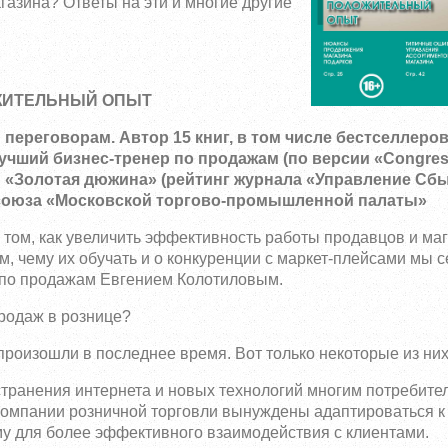
азина? Ответы на эти и многие другие
ЖИТЕЛЬНЫЙ ОПЫТ
переговорам. Автор 15 книг, в том числе бестселлеров
учший бизнес-тренер по продажам (по версии «Congre
м «Золотая дюжина» (рейтинг журнала «Управление Сбы
» союза «Московской торгово-промышленной палаты»
 том, как увеличить эффективность работы продавцов и маг
, чему их обучать и о конкуренции с маркет-плейсами мы с
 по продажам Евгением Колотиловым.
продаж в рознице?
роизошли в последнее время. Вот только некоторые из них
остранения интернета и новых технологий многим потребите
 компании розничной торговли вынуждены адаптироваться к
му для более эффективного взаимодействия с клиентами.