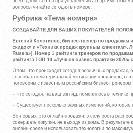
всего допускаются при управлении ассортиментом маг
вопросы читайте сегодня в номере.
Рубрика «Тема номера»
СОЗДАВАЙТЕ ДЛЯ ВАШИХ ПОКУПАТЕЛЕЙ ПОЛО
Евгений Колотилов, бизнес-тренер по продажам и 
скидок» и «Техника продаж крупным клиентам». Л
Russia»). Номер 1 рейтинга тренеров по продажа
рейтинга ТОП-10 «Лучшие бизнес практики 2020
О том, что происходит сегодня розничных продажах, о
способах нематериальной мотивации продавцов, о том
поговорим с известным российским бизнес-тренером
– Что сегодня, на ваш взгляд, поменялось в технике 
– Существует несколько важных изменений, которые п
Во-первых, это онлайн-продажи: в силу роста распр
совершать покупки, не выходя из дома. В результате
онлайн-среде и использовать технологии по максиму