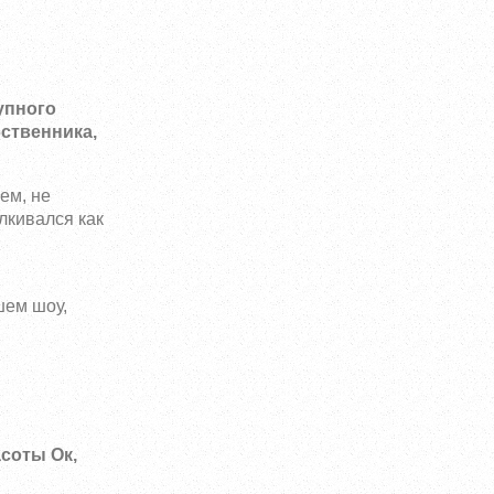
упного
бственника,
ем, не
лкивался как
шем шоу,
соты Ок,