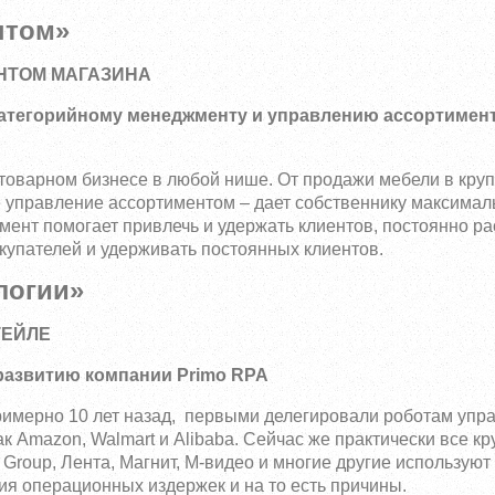
нтом»
НТОМ МАГАЗИНА
о категорийному менеджменту и управлению ассортимен
товарном бизнесе в любой нише. От продажи мебели в кру
е управление ассортиментом – дает собственнику максимал
ент помогает привлечь и удержать клиентов, постоянно ра
купателей и удерживать постоянных клиентов.
логии»
ТЕЙЛЕ
 развитию компании Primo RPA
римерно 10 лет назад, первыми делегировали роботам упр
 Amazon, Walmart и Alibaba. Сейчас же практически все кр
l Group, Лента, Магнит, М-видео и многие другие использую
ия операционных издержек и на то есть причины.