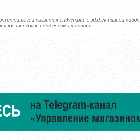
яют стратегии развития индустрии с эффективной рабо
ничной торговле продуктами питания.